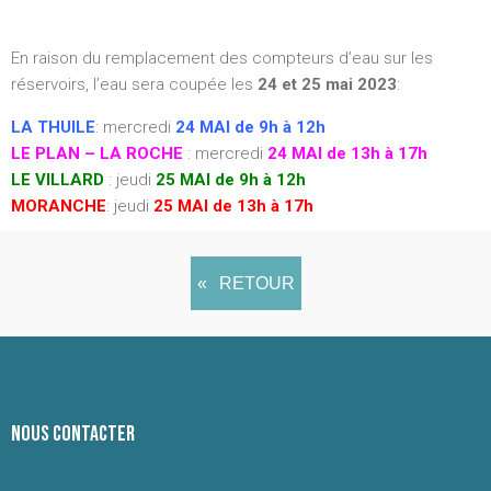
En raison du remplacement des compteurs d’eau sur les
réservoirs, l’eau sera coupée les
24 et 25 mai 2023
:
LA THUILE
: mercredi
24 MAI de 9h à 12h
LE PLAN – LA ROCHE
: mercredi
24 MAI de 13h à 17h
LE VILLARD
: jeudi
25 MAI de 9h à 12h
MORANCHE
: jeudi
25 MAI de 13h à 17h
RETOUR
NOUS CONTACTER